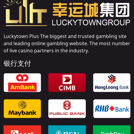
Luckytown Plus The biggest and trusted gambling site
and leading online gambling website. The most number
of live casino partners in the industry.
银行支付